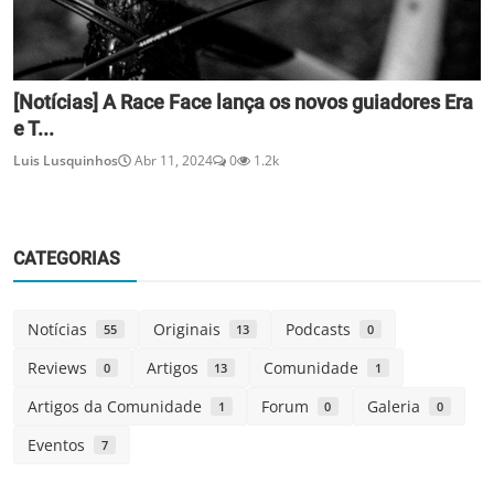
[Notícias] A Race Face lança os novos guiadores Era
e T...
Luis Lusquinhos
Abr 11, 2024
0
1.2k
CATEGORIAS
Notícias
Originais
Podcasts
55
13
0
Reviews
Artigos
Comunidade
0
13
1
Artigos da Comunidade
Forum
Galeria
1
0
0
Eventos
7