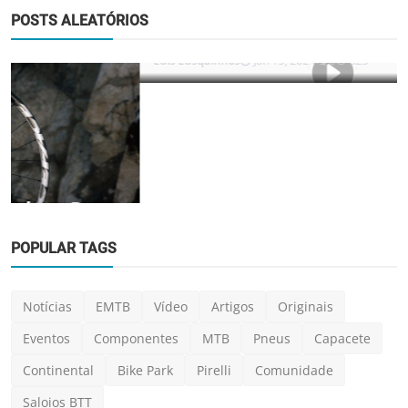
POSTS ALEATÓRIOS
POPULAR TAGS
Notícias
EMTB
Vídeo
Artigos
Originais
Eventos
Componentes
MTB
Pneus
Capacete
Notícias
Continental
Bike Park
Pirelli
Comunidade
[Vídeo] A construção do Darkfest 2024 já
começou!
Saloios BTT
Luis Lusquinhos
Jan 15, 2024
0
823