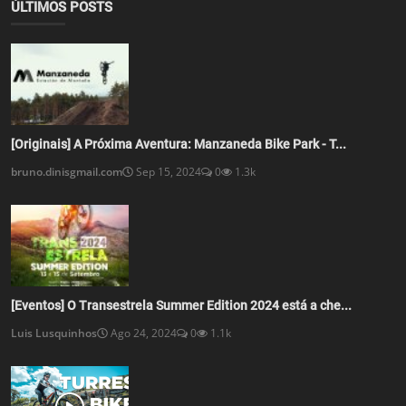
[Originais] A Próxima Aventura: Manzaneda Bike Park - T...
bruno.dinisgmail.com
Sep 15, 2024
0
1.3k
[Eventos] O Transestrela Summer Edition 2024 está a che...
Luis Lusquinhos
Ago 24, 2024
0
1.1k
[Vídeo] Exploring Turres Bike Park in Portugal
Luis Lusquinhos
Mai 4, 2024
0
1.6k