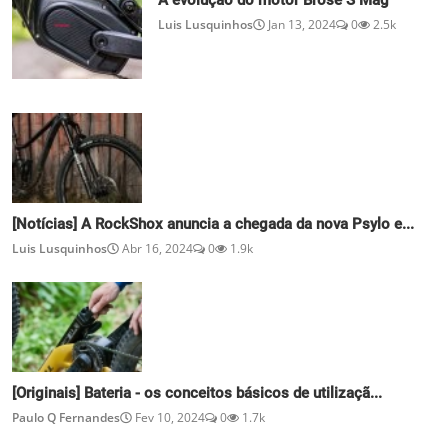
A evolução do motor Brose S Mag
Luis Lusquinhos
Jan 13, 2024
0
2.5k
[Notícias] A RockShox anuncia a chegada da nova Psylo e...
Luis Lusquinhos
Abr 16, 2024
0
1.9k
[Originais] Bateria - os conceitos básicos de utilizaçã...
Paulo Q Fernandes
Fev 10, 2024
0
1.7k