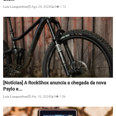
Luis Lusquinhos
Ago 24, 2024
0
1.1k
[Notícias] A RockShox anuncia a chegada da nova
Psylo e...
Luis Lusquinhos
Abr 16, 2024
0
1.9k