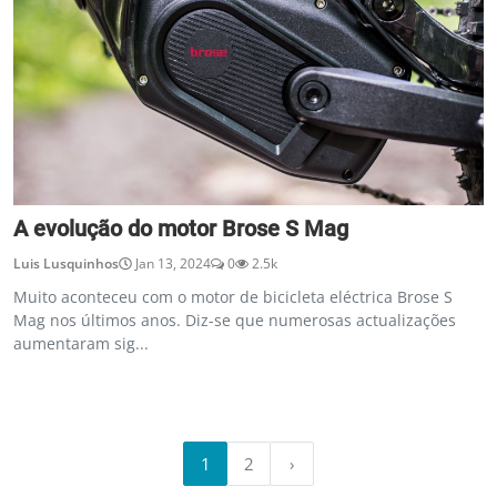
A evolução do motor Brose S Mag
Luis Lusquinhos
Jan 13, 2024
0
2.5k
Muito aconteceu com o motor de bicicleta eléctrica Brose S
Mag nos últimos anos. Diz-se que numerosas actualizações
aumentaram sig...
1
2
›