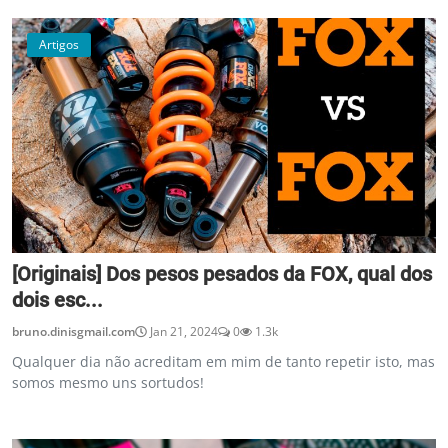
Artigos
[Originais] Dos pesos pesados da FOX, qual dos
dois esc...
bruno.dinisgmail.com
Jan 21, 2024
0
1.3k
Qualquer dia não acreditam em mim de tanto repetir isto, mas
somos mesmo uns sortudos!