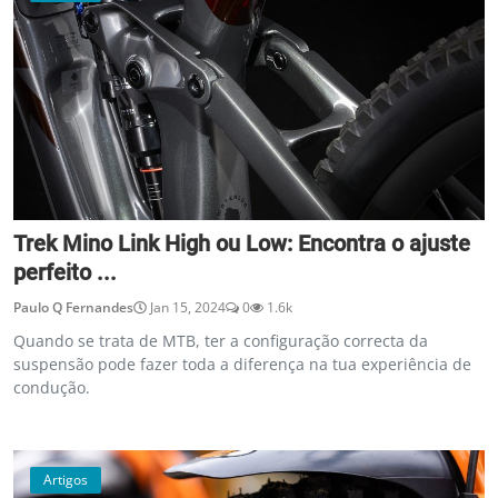
Trek Mino Link High ou Low: Encontra o ajuste
perfeito ...
Paulo Q Fernandes
Jan 15, 2024
0
1.6k
Quando se trata de MTB, ter a configuração correcta da
suspensão pode fazer toda a diferença na tua experiência de
condução.
Artigos