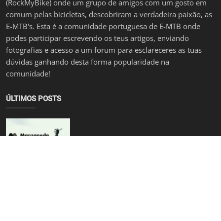
(RockMyBike) onde um grupo de amigos com um gosto em
comum pelas bicicletas, descobriram a verdadeira paixão, as
E-MTB's. Esta é a comunidade portuguesa de E-MTB onde
podes participar escrevendo os teus artigos, enviando
fotografias e acesso a um forum para esclareceres as tuas
dúvidas ganhando desta forma popularidade na
comunidade!
ÚLTIMOS POSTS
[Originais] A Próxima Aventura: Manzaneda Bike Park - T...
bruno.dinisgmail.com
Sep 15, 2024
0
1.3k