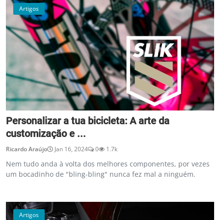
Artigos
Personalizar a tua bicicleta: A arte da
customização e ...
Ricardo Araújo
Jan 16, 2024
0
1.7k
Nem tudo anda à volta dos melhores componentes, por vezes
um bocadinho de "bling-bling" nunca fez mal a ninguém.
Artigos