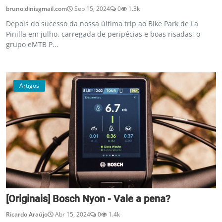
bruno.dinisgmail.com
Sep 15, 2024
0
1.3k
Depois do sucesso da nossa última trip ao Bike Park de La
Pinilla em julho, carregada de peripécias e boas risadas, o
grupo eMTB P...
Artigos
[Originais] Bosch Nyon - Vale a pena?
Ricardo Araújo
Abr 15, 2024
0
1.4k