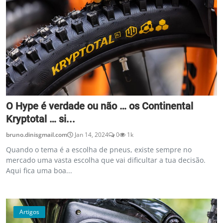
O Hype é verdade ou não … os Continental
Kryptotal … si...
bruno.dinisgmail.com
Jan 14, 2024
0
1k
Quando o tema é a escolha de pneus, existe sempre no
mercado uma vasta escolha que vai dificultar a tua decisão.
Aqui fica uma boa...
Artigos