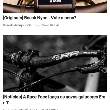
[Originais] Bosch Nyon - Vale a pena?
Ricardo Araújo
Abr 15, 2024
0
1.4k
[Notícias] A Race Face lança os novos guiadores Era
e T...
Luis Lusquinhos
Abr 11, 2024
0
1.2k