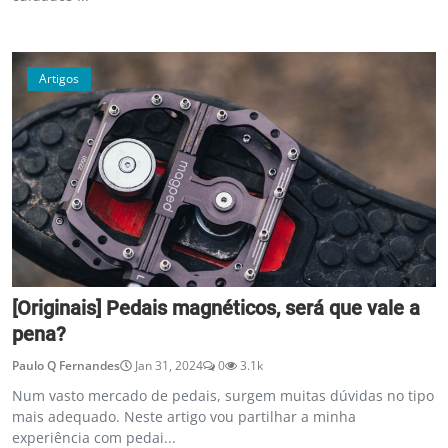
Artigos
[Originais] Pedais magnéticos, será que vale a
pena?
Paulo Q Fernandes
Jan 31, 2024
0
3.1k
Num vasto mercado de pedais, surgem muitas dúvidas no tipo
mais adequado. Neste artigo vou partilhar a minha
experiência com pedai...