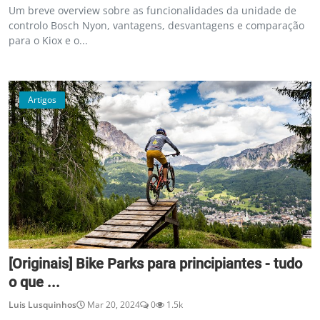
Um breve overview sobre as funcionalidades da unidade de
controlo Bosch Nyon, vantagens, desvantagens e comparação
para o Kiox e o...
Artigos
[Originais] Bike Parks para principiantes - tudo
o que ...
Luis Lusquinhos
Mar 20, 2024
0
1.5k