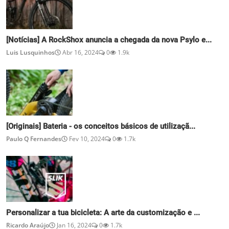
[Notícias] A RockShox anuncia a chegada da nova Psylo e...
Luis Lusquinhos
Abr 16, 2024
0
1.9k
[Originais] Bateria - os conceitos básicos de utilizaçã...
Paulo Q Fernandes
Fev 10, 2024
0
1.7k
Personalizar a tua bicicleta: A arte da customização e ...
Ricardo Araújo
Jan 16, 2024
0
1.7k