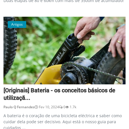
Duas etapas de 80 e 60km com mais de 3500m de acumulado!
Artigos
[Originais] Bateria - os conceitos básicos de
utilizaçã...
Paulo Q Fernandes
Fev 10, 2024
0
1.7k
A bateria é o coração de uma bicicleta eléctrica e saber como
cuidar dela pode ser decisivo. Aqui está o nosso guia para
cuidados ...