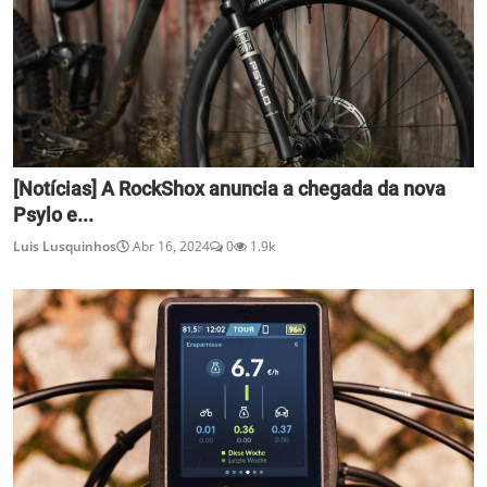
[Notícias] A RockShox anuncia a chegada da nova
Psylo e...
Luis Lusquinhos
Abr 16, 2024
0
1.9k