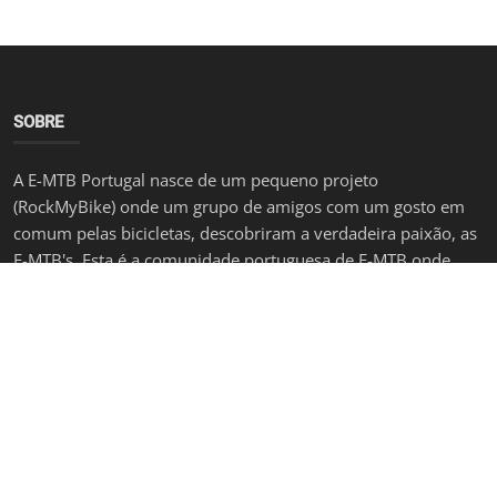
SOBRE
A E-MTB Portugal nasce de um pequeno projeto
(RockMyBike) onde um grupo de amigos com um gosto em
comum pelas bicicletas, descobriram a verdadeira paixão, as
E-MTB's. Esta é a comunidade portuguesa de E-MTB onde
podes participar escrevendo os teus artigos, enviando
fotografias e acesso a um forum para esclareceres as tuas
dúvidas ganhando desta forma popularidade na
comunidade!
ÚLTIMOS POSTS