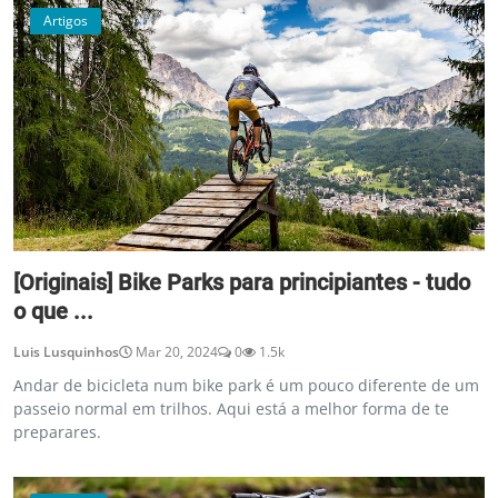
Artigos
[Originais] Bike Parks para principiantes - tudo
o que ...
Luis Lusquinhos
Mar 20, 2024
0
1.5k
Andar de bicicleta num bike park é um pouco diferente de um
passeio normal em trilhos. Aqui está a melhor forma de te
preparares.