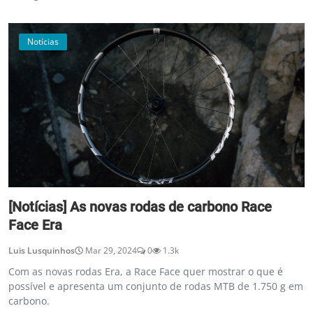
Notícias
[Notícias] As novas rodas de carbono Race
Face Era
Luis Lusquinhos
Mar 29, 2024
0
1.3k
Com as novas rodas Era, a Race Face quer mostrar o que é
possível e apresenta um conjunto de rodas MTB de 1.750 g em
carbono.