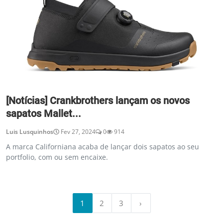
[Notícias] Crankbrothers lançam os novos
sapatos Mallet...
Luis Lusquinhos
Fev 27, 2024
0
914
A marca Californiana acaba de lançar dois sapatos ao seu
portfolio, com ou sem encaixe.
1
2
3
›