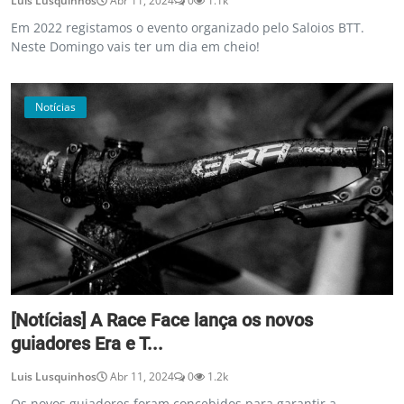
Luis Lusquinhos
Abr 11, 2024
0
1.1k
Em 2022 registamos o evento organizado pelo Saloios BTT.
Neste Domingo vais ter um dia em cheio!
Notícias
[Notícias] A Race Face lança os novos
guiadores Era e T...
Luis Lusquinhos
Abr 11, 2024
0
1.2k
Os novos guiadores foram concebidos para garantir a