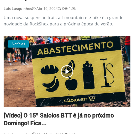
Luis Lusquinhos
Abr 16, 2024
0
1.9k
Uma nova suspensão trail, all-mountain e e-bike é a grande
novidade da RockShox para a próxima época de verão.
Notícias
[Vídeo] O 15º Saloios BTT é já no próximo
Domingo! Fica...