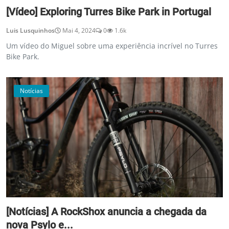
[Vídeo] Exploring Turres Bike Park in Portugal
Luis Lusquinhos
Mai 4, 2024
0
1.6k
Um vídeo do Miguel sobre uma experiência incrível no Turres
Bike Park.
Notícias
[Notícias] A RockShox anuncia a chegada da
nova Psylo e...