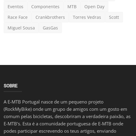
[Notícias] A Lazer revela os novos
Eventos
Componentes
MTB
Open Day
capacetes Lupo e Fin...
Race Face
Crankbrothers
Torres Vedras
Scott
Luis Lusquinhos
Jan 19, 2024
0
799
Miguel Sousa
GasGas
SOBRE
A E-MTB Portugal nasce de um pequeno projeto
(RockMyBike) onde um grupo de amigos com um gosto em
comum pelas bicicletas, descobriram a verdadeira paixão, as
E-MTB's. Esta é a comunidade portuguesa de E-MTB onde
podes participar escrevendo os teus artigos, enviando