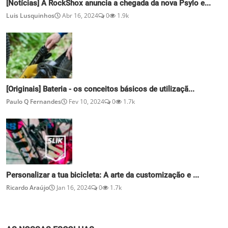
[Notícias] A RockShox anuncia a chegada da nova Psylo e...
Luis Lusquinhos
Abr 16, 2024
0
1.9k
[Originais] Bateria - os conceitos básicos de utilizaçã...
Paulo Q Fernandes
Fev 10, 2024
0
1.7k
Personalizar a tua bicicleta: A arte da customização e ...
Ricardo Araújo
Jan 16, 2024
0
1.7k