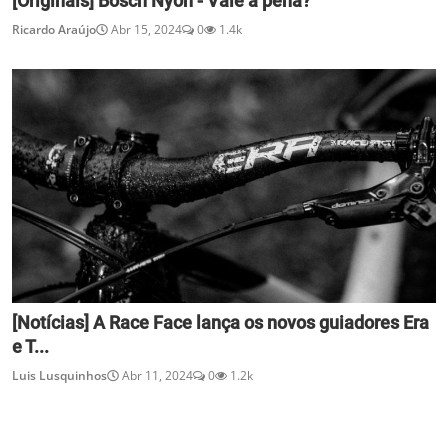
[Originais] Bosch Nyon - Vale a pena?
Ricardo Araújo
Abr 15, 2024
0
1.4k
[Notícias] A Race Face lança os novos guiadores Era
e T...
Luis Lusquinhos
Abr 11, 2024
0
1.2k