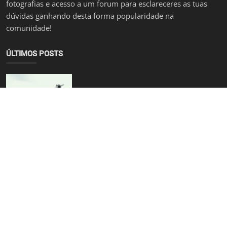
fotografias e acesso a um forum para esclareceres as tuas
dúvidas ganhando desta forma popularidade na
comunidade!
ÚLTIMOS POSTS
[Originais] A Próxima Aventura: Manzaneda Bike Park - T...
bruno.dinisgmail.com
Sep 15, 2024
0
1.3k
[Eventos] O Transestrela Summer Edition 2024 está a che...