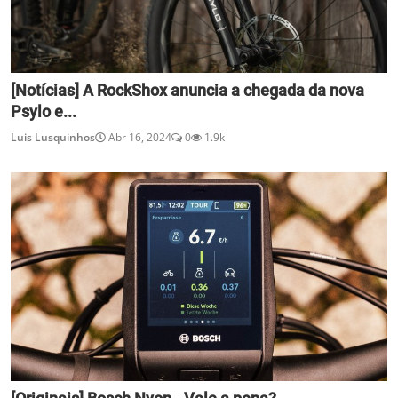
[Notícias] A RockShox anuncia a chegada da nova
Psylo e...
Luis Lusquinhos
Abr 16, 2024
0
1.9k