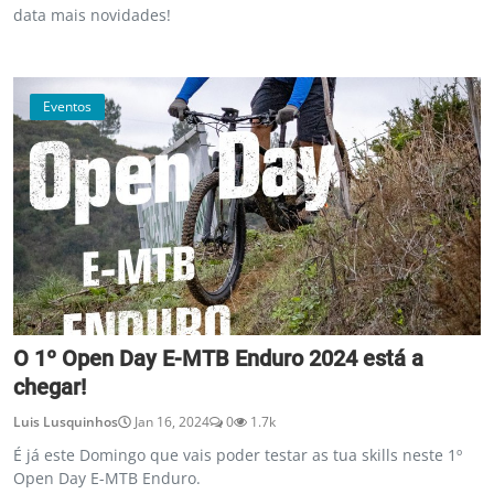
data mais novidades!
Eventos
O 1º Open Day E-MTB Enduro 2024 está a
chegar!
Luis Lusquinhos
Jan 16, 2024
0
1.7k
É já este Domingo que vais poder testar as tua skills neste 1º
Open Day E-MTB Enduro.