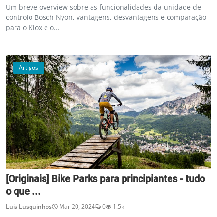
Um breve overview sobre as funcionalidades da unidade de
controlo Bosch Nyon, vantagens, desvantagens e comparação
para o Kiox e o...
Artigos
[Originais] Bike Parks para principiantes - tudo
o que ...
Luis Lusquinhos
Mar 20, 2024
0
1.5k