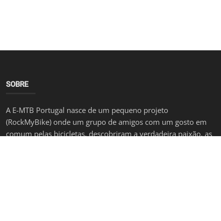
SOBRE
A E-MTB Portugal nasce de um pequeno projeto
(RockMyBike) onde um grupo de amigos com um gosto em
comum pelas bicicletas, descobriram a verdadeira paixão, as
E-MTB's. Esta é a comunidade portuguesa de E-MTB onde
podes participar escrevendo os teus artigos, enviando
fotografias e acesso a um forum para esclareceres as tuas
dúvidas ganhando desta forma popularidade na
comunidade!
ÚLTIMOS POSTS