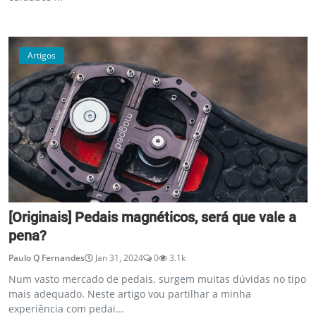
Artigos
[Originais] Pedais magnéticos, será que vale a
pena?
Paulo Q Fernandes
Jan 31, 2024
0
3.1k
Num vasto mercado de pedais, surgem muitas dúvidas no tipo
mais adequado. Neste artigo vou partilhar a minha
experiência com pedai...