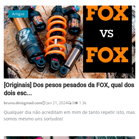
Artigos
[Originais] Dos pesos pesados da FOX, qual dos
dois esc...
bruno.dinisgmail.com
Jan 21, 2024
0
1.3k
Qualquer dia não acreditam em mim de tanto repetir isto, mas
somos mesmo uns sortudos!