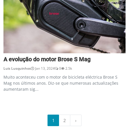
A evolução do motor Brose S Mag
Luis Lusquinhos
Jan 13, 2024
0
2.5k
Muito aconteceu com o motor de bicicleta eléctrica Brose S
Mag nos últimos anos. Diz-se que numerosas actualizações
aumentaram sig...
1
2
›