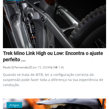
Trek Mino Link High ou Low: Encontra o ajuste
perfeito ...
Paulo Q Fernandes
Jan 15, 2024
0
1.6k
Quando se trata de MTB, ter a configuração correcta da
suspensão pode fazer toda a diferença na tua experiência de
condução.
Artigos