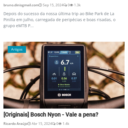
bruno.dinisgmail.com
Sep 15, 2024
0
1.3k
Depois do sucesso da nossa última trip ao Bike Park de La
Pinilla em julho, carregada de peripécias e boas risadas, o
grupo eMTB P...
Artigos
[Originais] Bosch Nyon - Vale a pena?
Ricardo Araújo
Abr 15, 2024
0
1.4k