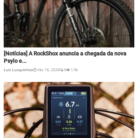
[Notícias] A RockShox anuncia a chegada da nova
Psylo e...
Luis Lusquinhos
Abr 16, 2024
0
1.9k