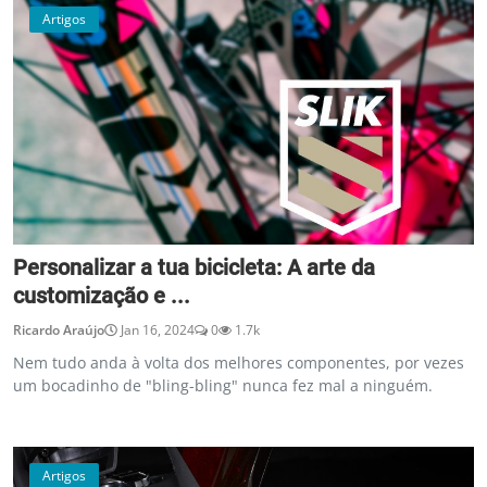
Artigos
Personalizar a tua bicicleta: A arte da
customização e ...
Ricardo Araújo
Jan 16, 2024
0
1.7k
Nem tudo anda à volta dos melhores componentes, por vezes
um bocadinho de "bling-bling" nunca fez mal a ninguém.
Artigos