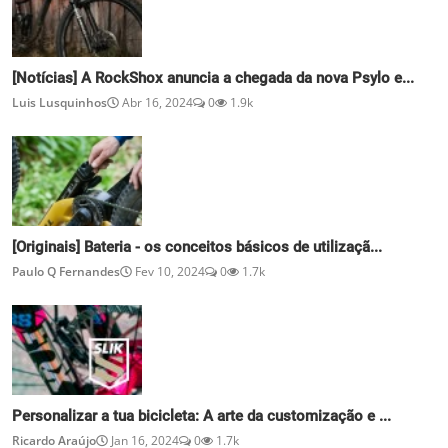
[Notícias] A RockShox anuncia a chegada da nova Psylo e...
Luis Lusquinhos
Abr 16, 2024
0
1.9k
[Originais] Bateria - os conceitos básicos de utilizaçã...
Paulo Q Fernandes
Fev 10, 2024
0
1.7k
Personalizar a tua bicicleta: A arte da customização e ...
Ricardo Araújo
Jan 16, 2024
0
1.7k