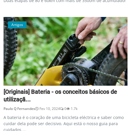
Duas etapas de 80 e 60km com mais de 3500m de acumulado!
Artigos
[Originais] Bateria - os conceitos básicos de
utilizaçã...
Paulo Q Fernandes
Fev 10, 2024
0
1.7k
A bateria é o coração de uma bicicleta eléctrica e saber como
cuidar dela pode ser decisivo. Aqui está o nosso guia para
cuidados ...