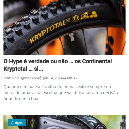
O Hype é verdade ou não … os Continental
Kryptotal … si...
bruno.dinisgmail.com
Jan 14, 2024
0
1k
Quando o tema é a escolha de pneus, existe sempre no
mercado uma vasta escolha que vai dificultar a tua decisão.
Aqui fica uma boa...
Artigos