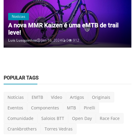
Notícias
A nova MMR Kaizen é uma eMTB de trail
leve!
Luis Lusquinhos
Jan 16, 2024
0
912
POPULAR TAGS
Notícias
EMTB
Vídeo
Artigos
Originais
Eventos
Componentes
MTB
Pirelli
Comunidade
Saloios BTT
Open Day
Race Face
Crankbrothers
Torres Vedras