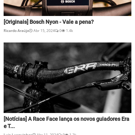
[Originais] Bosch Nyon - Vale a pena?
Ricardo Araújo
Abr 15, 2024
0
1.4k
[Notícias] A Race Face lança os novos guiadores Era
e T...
Luis Lusquinhos
Abr 11, 2024
0
1.2k