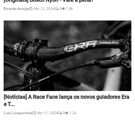
Ricardo Araújo
Abr 15, 2024
0
1.4k
[Notícias] A Race Face lança os novos guiadores Era
e T...
Luis Lusquinhos
Abr 11, 2024
0
1.2k