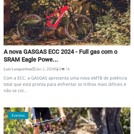
A nova GASGAS ECC 2024 - Full gas com o
SRAM Eagle Powe...
Luis Lusquinhos
Jan 2, 2024
0
1k
Com a ECC, a GASGAS apresenta uma nova eMTB de potência
total que está pronta para enfrentar os trilhos mais difíceis e
não se coí...
Eventos