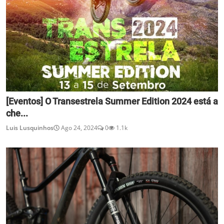
[Eventos] O Transestrela Summer Edition 2024 está a
che...
Luis Lusquinhos
Ago 24, 2024
0
1.1k