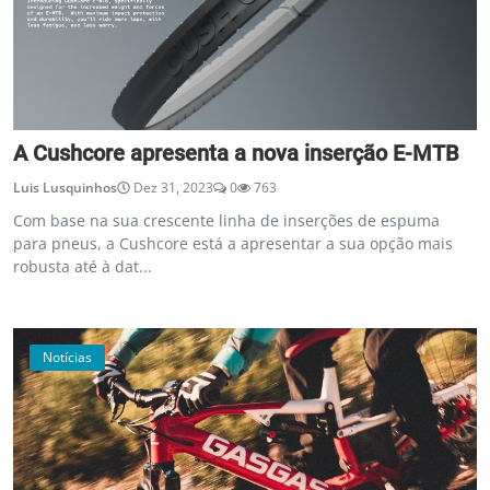
A Cushcore apresenta a nova inserção E-MTB
Luis Lusquinhos
Dez 31, 2023
0
763
Com base na sua crescente linha de inserções de espuma
para pneus, a Cushcore está a apresentar a sua opção mais
robusta até à dat...
Notícias