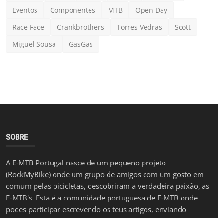
Notícias
Eventos
Componentes
MTB
Open Day
Novo Fork Plug com ferramentas da KCNC
Race Face
Crankbrothers
Torres Vedras
Scott
Luis Lusquinhos
Jan 6, 2024
0
851
Miguel Sousa
GasGas
SOBRE
A E-MTB Portugal nasce de um pequeno projeto
(RockMyBike) onde um grupo de amigos com um gosto em
comum pelas bicicletas, descobriram a verdadeira paixão, as
E-MTB's. Esta é a comunidade portuguesa de E-MTB onde
podes participar escrevendo os teus artigos, enviando