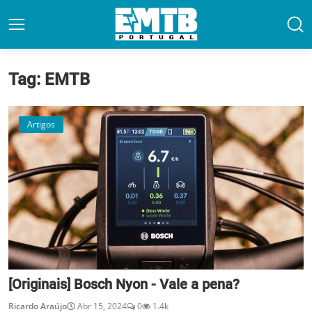
Tag: EMTB
Artigos
[Originais] Bosch Nyon - Vale a pena?
Ricardo Araújo
Abr 15, 2024
0
1.4k