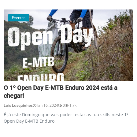
Eventos
O 1º Open Day E-MTB Enduro 2024 está a
chegar!
Luis Lusquinhos
Jan 16, 2024
0
1.7k
É já este Domingo que vais poder testar as tua skills neste 1º
Open Day E-MTB Enduro.