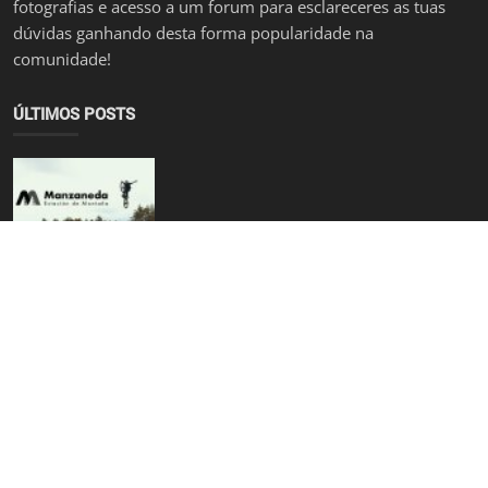
fotografias e acesso a um forum para esclareceres as tuas
dúvidas ganhando desta forma popularidade na
comunidade!
ÚLTIMOS POSTS
[Originais] A Próxima Aventura: Manzaneda Bike Park - T...
bruno.dinisgmail.com
Sep 15, 2024
0
1.3k
[Eventos] O Transestrela Summer Edition 2024 está a che...