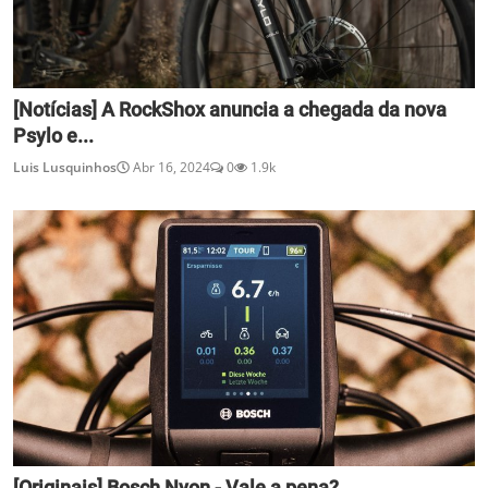
[Notícias] A RockShox anuncia a chegada da nova
Psylo e...
Luis Lusquinhos
Abr 16, 2024
0
1.9k
[Originais] Bosch Nyon - Vale a pena?