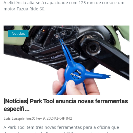
A eficiência alia-se à capacidade com 125 mm de curso e um
motor Fazua Ride 60.
Notícias
[Notícias] Park Tool anuncia novas ferramentas
específi...
Luis Lusquinhos
Fev 9, 2024
0
842
A Park Tool tem três novas ferramentas para a oficina que