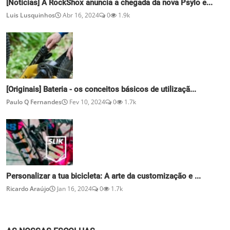
[Notícias] A RockShox anuncia a chegada da nova Psylo e...
Luis Lusquinhos
Abr 16, 2024
0
1.9k
[Originais] Bateria - os conceitos básicos de utilizaçã...
Paulo Q Fernandes
Fev 10, 2024
0
1.7k
Personalizar a tua bicicleta: A arte da customização e ...
Ricardo Araújo
Jan 16, 2024
0
1.7k