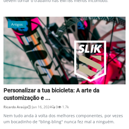
devem tornar o trabalho nas eMTBs menos incómodo.
Artigos
Personalizar a tua bicicleta: A arte da
customização e ...
Ricardo Araújo
Jan 16, 2024
0
1.7k
Nem tudo anda à volta dos melhores componentes, por vezes
um bocadinho de "bling-bling" nunca fez mal a ninguém.