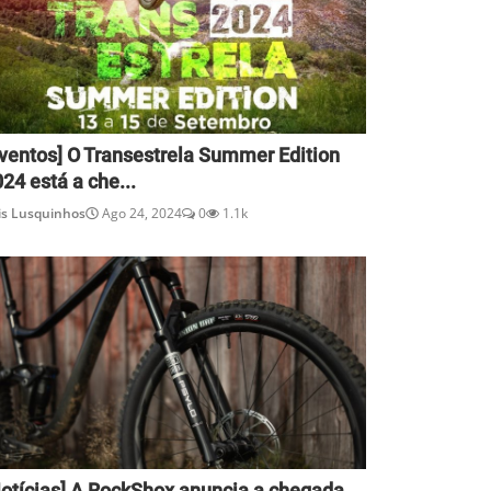
Eventos] O Transestrela Summer Edition
24 está a che...
is Lusquinhos
Ago 24, 2024
0
1.1k
Notícias] A RockShox anuncia a chegada