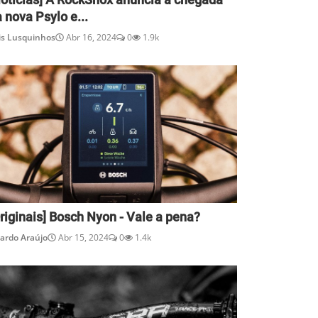
 nova Psylo e...
is Lusquinhos
Abr 16, 2024
0
1.9k
riginais] Bosch Nyon - Vale a pena?
cardo Araújo
Abr 15, 2024
0
1.4k