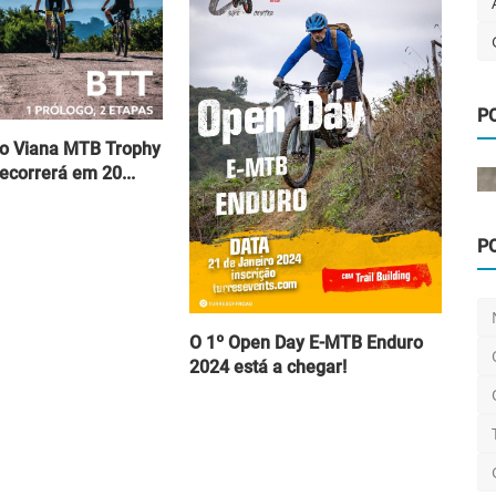
P
vos
do Viana MTB Trophy
ecorrerá em 20...
P
Eventos
[Eventos] Inscrições abertas para mais
uma edição do Si...
O 1º Open Day E-MTB Enduro
Luis Lusquinhos
Fev 10, 2024
0
1k
2024 está a chegar!