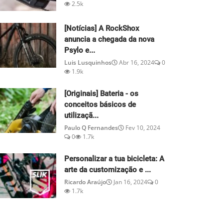
2.5k
[Notícias] A RockShox
anuncia a chegada da nova
Psylo e...
Luis Lusquinhos
Abr 16, 2024
0
1.9k
[Originais] Bateria - os
conceitos básicos de
utilizaçã...
Paulo Q Fernandes
Fev 10, 2024
0
1.7k
Personalizar a tua bicicleta: A
arte da customização e ...
Ricardo Araújo
Jan 16, 2024
0
1.7k