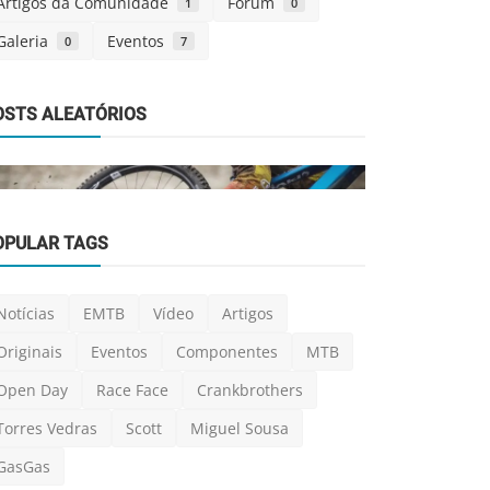
Artigos da Comunidade
Forum
1
0
Galeria
Eventos
0
7
Notícias
OSTS ALEATÓRIOS
[Notícias] 
ferramentas
Luis Lusquinho
OPULAR TAGS
Notícias
Bicimax revela distribuição oficial da
KMC
Notícias
EMTB
Vídeo
Artigos
Luis Lusquinhos
Jan 8, 2024
0
840
Originais
Eventos
Componentes
MTB
Open Day
Race Face
Crankbrothers
Torres Vedras
Scott
Miguel Sousa
GasGas