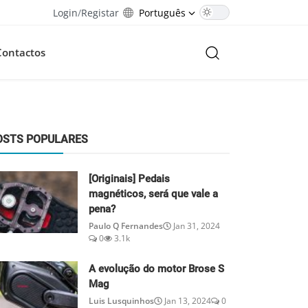
Login
/
Registar
Português
Contactos
OSTS POPULARES
[Originais] Pedais
magnéticos, será que vale a
pena?
Paulo Q Fernandes
Jan 31, 2024
0
3.1k
A evolução do motor Brose S
Mag
Luis Lusquinhos
Jan 13, 2024
0