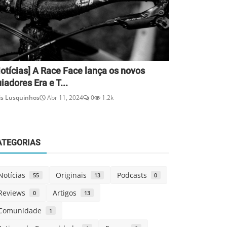
otícias] A Race Face lança os novos
iadores Era e T...
is Lusquinhos
Abr 11, 2024
0
1.2k
ATEGORIAS
Notícias
Originais
Podcasts
55
13
0
Reviews
Artigos
0
13
Comunidade
1