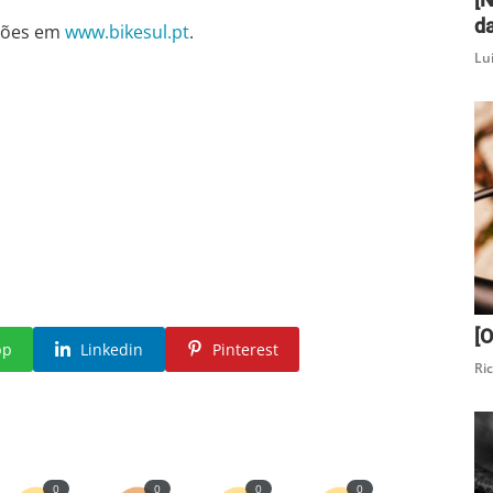
da
ções em
www.bikesul.pt
.
Lu
[O
pp
Linkedin
Pinterest
Ri
0
0
0
0