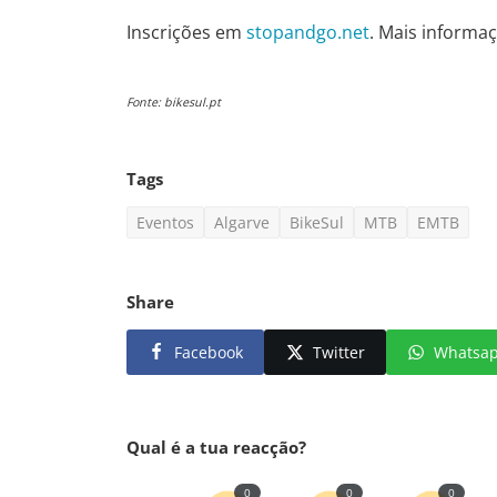
Inscrições em
stopandgo.net
. Mais informa
Fonte: bikesul.pt
Tags
Eventos
Algarve
BikeSul
MTB
EMTB
Share
Facebook
Twitter
Whatsa
Qual é a tua reacção?
0
0
0