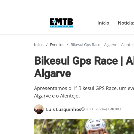
Início
Notícia
Início
Eventos
Bikesul Gps Race | Algarve – Alentej
Bikesul Gps Race | A
Algarve
Apresentamos o 1º Bikesul GPS Race, um even
Algarve e o Alentejo.
Luis Lusquinhos
Jan 1, 2024
0
803