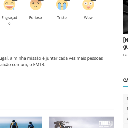
Engraçad
Furioso
Triste
Wow
o
[N
gu
Lu
al, a minha missão é juntar cada vez mais pessoas
aixão comum, o EMTB.
C