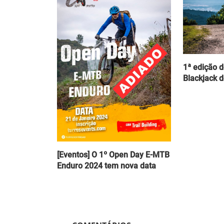
Notícias
[Notícias] A Lazer revela os no
capacetes Lupo e Fin...
1ª edição 
Blackjack d
Luis Lusquinhos
Jan 19, 2024
0
798
[Eventos] O 1º Open Day E-MTB
Enduro 2024 tem nova data