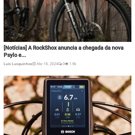
[Notícias] A RockShox anuncia a chegada da nova
Psylo e...
Luis Lusquinhos
Abr 16, 2024
0
1.9k