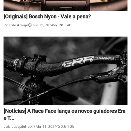
[Originais] Bosch Nyon - Vale a pena?
Ricardo Araújo
Abr 15, 2024
0
1.4k
[Notícias] A Race Face lança os novos guiadores Era
e T...
Luis Lusquinhos
Abr 11, 2024
0
1.2k