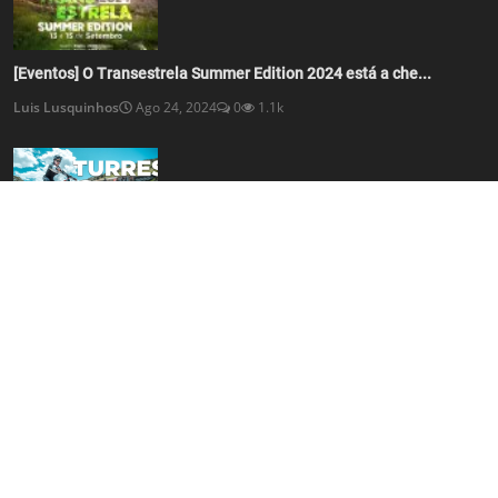
[Eventos] O Transestrela Summer Edition 2024 está a che...
Luis Lusquinhos
Ago 24, 2024
0
1.1k
[Vídeo] Exploring Turres Bike Park in Portugal
Luis Lusquinhos
Mai 4, 2024
0
1.6k
REDES SOCIAIS