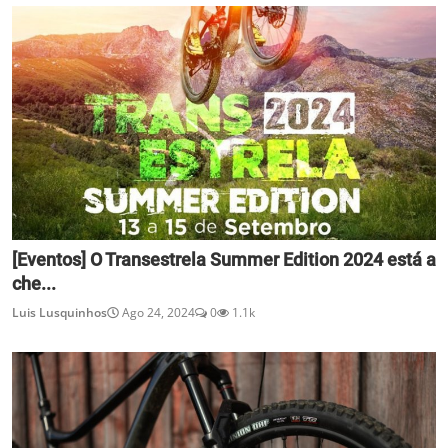
[Eventos] O Transestrela Summer Edition 2024 está a
che...
Luis Lusquinhos
Ago 24, 2024
0
1.1k