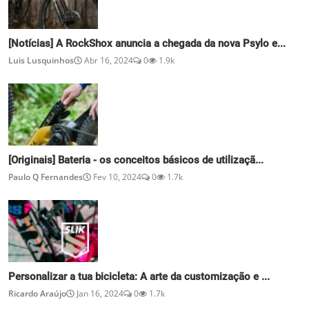
[Notícias] A RockShox anuncia a chegada da nova Psylo e...
Luis Lusquinhos
Abr 16, 2024
0
1.9k
[Originais] Bateria - os conceitos básicos de utilizaçã...
Paulo Q Fernandes
Fev 10, 2024
0
1.7k
Personalizar a tua bicicleta: A arte da customização e ...
Ricardo Araújo
Jan 16, 2024
0
1.7k