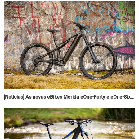
[Notícias] As novas eBikes Merida eOne-Forty e eOne-Six...